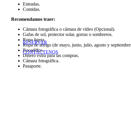
Entradas.
Comidas.
Recomendamos traer:
Cámara fotográfica o cámara de vídeo (Opcional).
Gafas de sol, protector solar, gorras o sombreros.
Ropa ligera.
RESERVAR
Ropa de abrigo (de mayo, junio, julio, agosto y septiembre
Bocadillos.
CONTÁCTENOS
Dinero extra para las compras.
Cámara fotográfica.
Pasaporte.