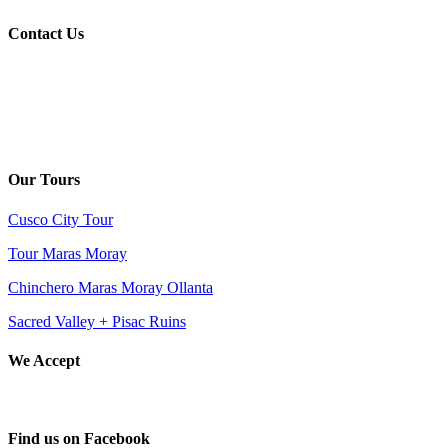
Contact Us
Cusco – Perú
joseluisaguilarb@hotmail.com
+51 – 984650818
Our Tours
Cusco City Tour
Tour Maras Moray
Chinchero Maras Moray Ollanta
Sacred Valley + Pisac Ruins
We Accept
Find us on Facebook