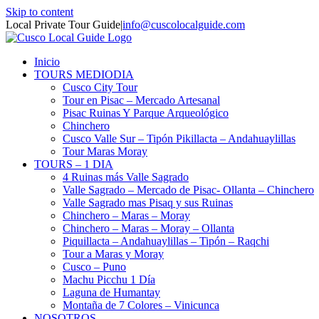
Skip to content
Local Private Tour Guide
|
info@cuscolocalguide.com
Inicio
TOURS MEDIODIA
Cusco City Tour
Tour en Pisac – Mercado Artesanal
Pisac Ruinas Y Parque Arqueológico
Chinchero
Cusco Valle Sur – Tipón Pikillacta – Andahuaylillas
Tour Maras Moray
TOURS – 1 DIA
4 Ruinas más Valle Sagrado
Valle Sagrado – Mercado de Pisac- Ollanta – Chinchero
Valle Sagrado mas Pisaq y sus Ruinas
Chinchero – Maras – Moray
Chinchero – Maras – Moray – Ollanta
Piquillacta – Andahuaylillas – Tipón – Raqchi
Tour a Maras y Moray
Cusco – Puno
Machu Picchu 1 Día
Laguna de Humantay
Montaña de 7 Colores – Vinicunca
NOSOTROS