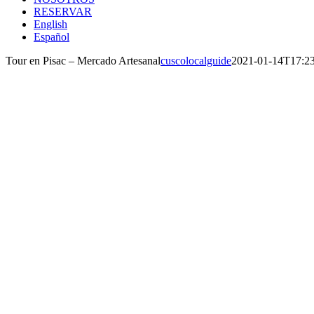
RESERVAR
English
Español
Tour en Pisac – Mercado Artesanal
cuscolocalguide
2021-01-14T17:2